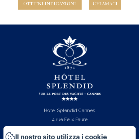
Ottieni indicazioni
Chiamaci
Hotel Splendid Cannes
4 rue Felix Faure
06400 - Cannes
Il nostro sito utilizza i cookie
Telefono: +33 (0)4 97 06 22 22