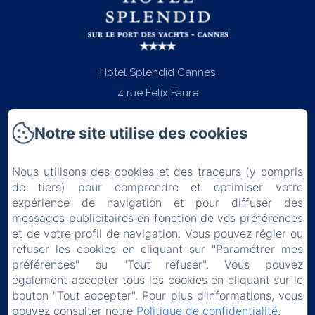
Hotel Splendid Cannes
4 rue Felix Faure
06400 - Cannes
Notre site utilise des cookies
Téléphone: +33 (0)4 97 06 22 22
contact@splendid-hotel-cannes.com
Nous utilisons des cookies et des traceurs (y compris
de tiers) pour comprendre et optimiser votre
expérience de navigation et pour diffuser des
messages publicitaires en fonction de vos préférences
et de votre profil de navigation. Vous pouvez régler ou
Accueil
refuser les cookies en cliquant sur "Paramétrer mes
préférences" ou "Tout refuser". Vous pouvez
Chambres
également accepter tous les cookies en cliquant sur le
bouton "Tout accepter". Pour plus d'informations, vous
Petit-déjeuner
pouvez consulter notre
Politique de confidentialité
.