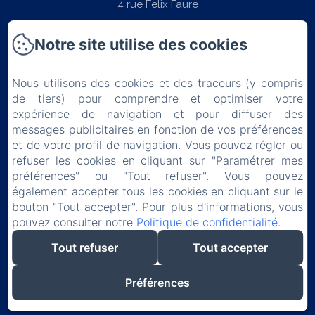
4 rue Felix Faure
06400 - Cannes
Notre site utilise des cookies
Téléphone: +33 (0)4 97 06 22 22
contact@splendid-hotel-cannes.com
Nous utilisons des cookies et des traceurs (y compris
de tiers) pour comprendre et optimiser votre
expérience de navigation et pour diffuser des
messages publicitaires en fonction de vos préférences
et de votre profil de navigation. Vous pouvez régler ou
Accueil
refuser les cookies en cliquant sur "Paramétrer mes
préférences" ou "Tout refuser". Vous pouvez
Chambres
également accepter tous les cookies en cliquant sur le
bouton "Tout accepter". Pour plus d'informations, vous
Petit-déjeuner
pouvez consulter notre
Politique de confidentialité
.
Tout refuser
Tout accepter
Contact & Accès
Préférences
EN
FR
ES
IT
DE
RU